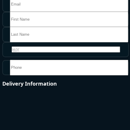
地区
Delivery Information