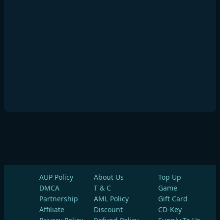
AUP Policy
About Us
Top Up
DMCA
T & C
Game
Partnership
AML Policy
Gift Card
Affiliate
Discount
CD-Key