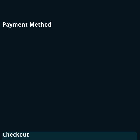
Payment Method
Checkout