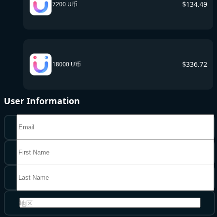
$
134.49
7200 U币
$
336.72
18000 U币
User Information
地区