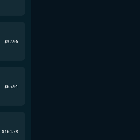
$
32.96
$
65.91
$
164.78