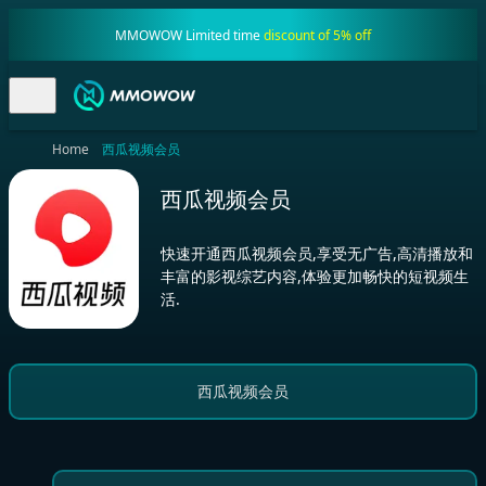
MMOWOW Limited time
discount of 5% off
Home
西瓜视频会员
西瓜视频会员
快速开通西瓜视频会员,享受无广告,高清播放和
丰富的影视综艺内容,体验更加畅快的短视频生
活.
西瓜视频会员