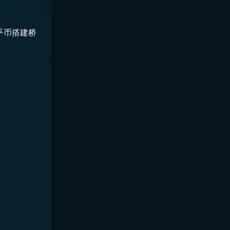
乎币搭建桥