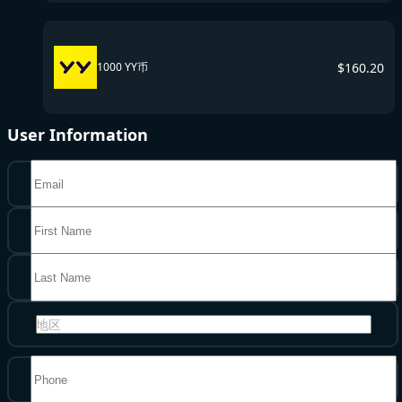
$
160.20
1000 YY币
User Information
地区