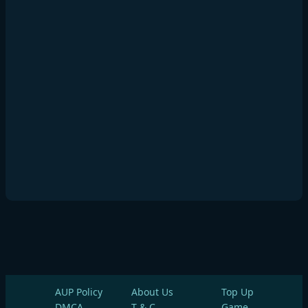
AUP Policy
About Us
Top Up
DMCA
T & C
Game